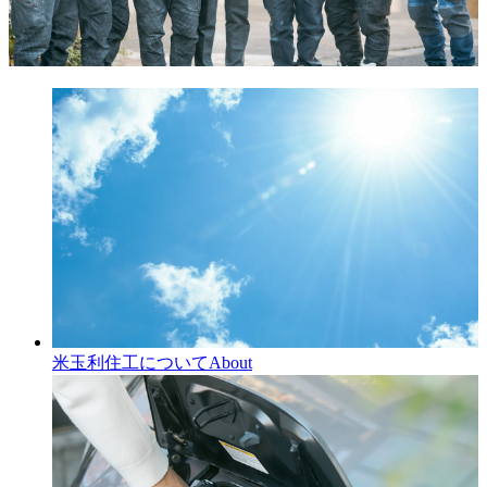
米玉利住工について
About