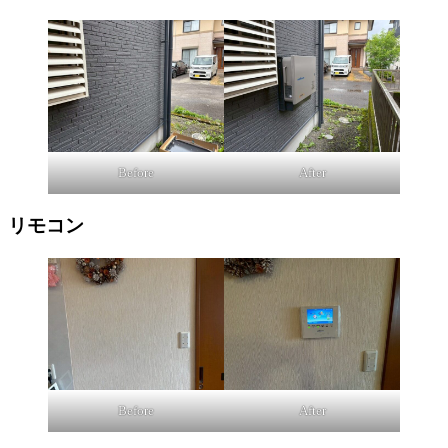
Before
After
リモコン
Before
After