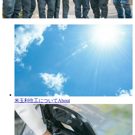
米玉利住工について
About