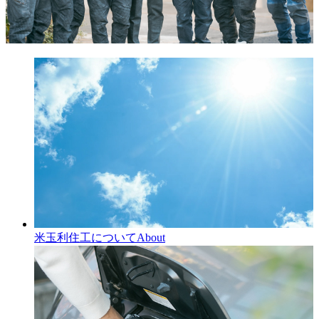
米玉利住工について
About