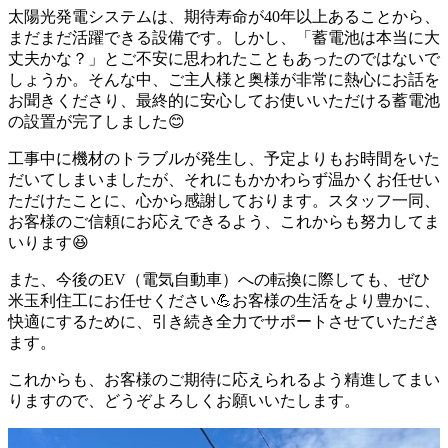
太陽光発電システムは、期待寿命が40年以上あることから、
まだまだ活躍できる設備です。しかし、「蓄電池は本当に大
丈夫かな？」とご不安に思われたこともあったのではないで
しょうか。そんな中、ご主人様と奥様が非常に熱心にお話を
お聞きくださり、最終的に安心してお使いいただける蓄電池
の設置が完了しました😊
工事中に機材のトラブルが発生し、予定よりもお時間をいた
だいてしまいましたが、それにもかかわらず温かくお任せい
ただけたことに、心から感謝しております。スタッフ一同、
お客様のご信頼にお応えできるよう、これからも努力してま
いります😆
また、今後のEV（電気自動車）への転換に際しても、ぜひ
米玉利住工にお任せください💪お客様の生活をより豊かに、
快適にするために、引き続き全力でサポートさせていただき
ます。
これからも、お客様のご期待に応えられるよう精進してまい
りますので、どうぞよろしくお願いいたします。