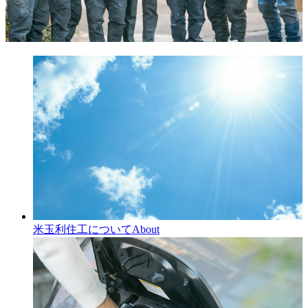
米玉利住工について
About