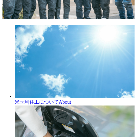
米玉利住工について
About