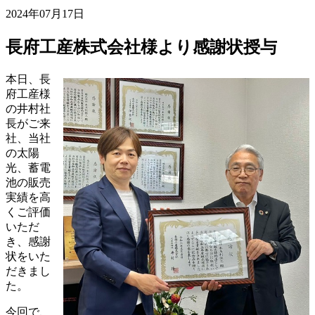
2024年07月17日
長府工産株式会社様より感謝状授与
本日、長
府工産様
の井村社
長がご来
社、当社
の太陽
光、蓄電
池の販売
実績を高
くご評価
いただ
き、感謝
状をいた
だきまし
た。
今回で、