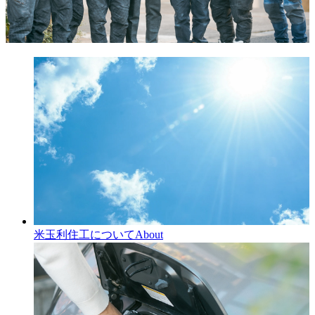
米玉利住工について
About