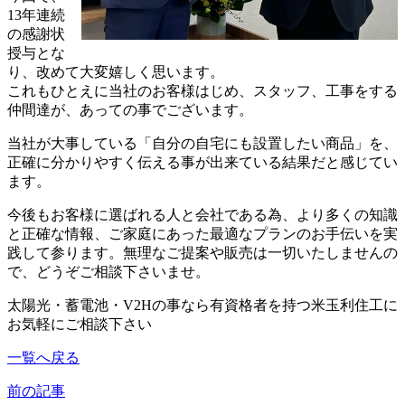
13年連続
の感謝状
授与とな
り、改めて大変嬉しく思います。
これもひとえに当社のお客様はじめ、スタッフ、工事をする
仲間達が、あっての事でございます。
当社が大事している「自分の自宅にも設置したい商品」を、
正確に分かりやすく伝える事が出来ている結果だと感じてい
ます。
今後もお客様に選ばれる人と会社である為、より多くの知識
と正確な情報、ご家庭にあった最適なプランのお手伝いを実
践して参ります。無理なご提案や販売は一切いたしませんの
で、どうぞご相談下さいませ。
太陽光・蓄電池・V2Hの事なら有資格者を持つ米玉利住工に
お気軽にご相談下さい
一覧へ戻る
前の記事